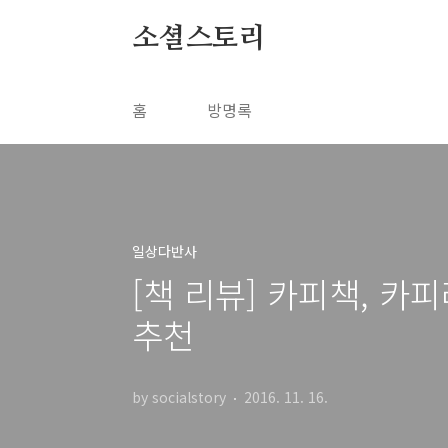
본문 바로가기
소셜스토리
홈
방명록
일상다반사
[책 리뷰] 카피책, 
추천
by socialstory
2016. 11. 16.