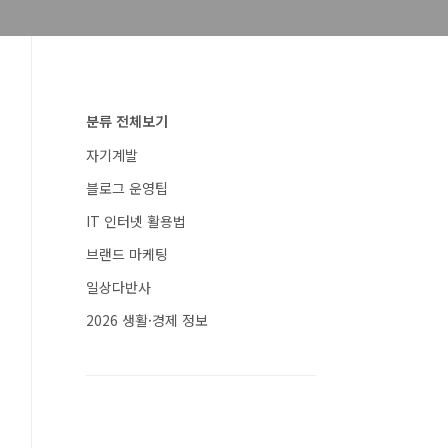
분류 전체보기
자기계발
블로그 운영팁
IT 인터넷 활용법
브랜드 마케팅
일상다반사
2026 생활·경제 정보