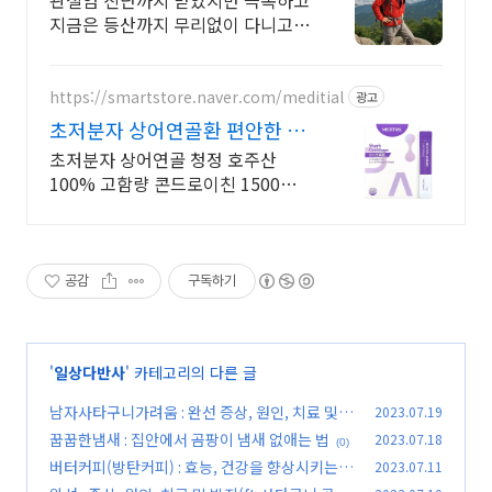
관절염 진단까지 받았지만 극복하고
지금은 등산까지 무리없이 다니고
있습니다.
https://smartstore.naver.com/meditial
광고
초저분자 상어연골환 편안한 목
넘김, 식물첨가물X
초저분자 상어연골 청정 호주산
100% 고함량 콘드로이친 1500mg
으로 집중케어
공감
구독하기
'
일상다반사
' 카테고리의 다른 글
남자사타구니가려움 : 완선 증상, 원인, 치료 및
2023.07.19
예방법
꿉꿉한냄새 : 집안에서 곰팡이 냄새 없애는 법
2023.07.18
(0)
(0)
버터커피(방탄커피) : 효능, 건강을 향상시키는
2023.07.11
방법