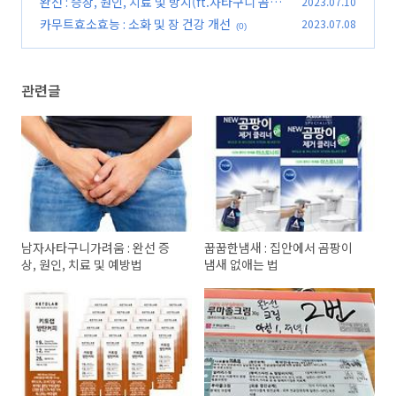
완선 : 증상, 원인, 치료 및 방지(ft.사타구니 곰팡
2023.07.10
(0)
이)
카무트효소효능 : 소화 및 장 건강 개선
2023.07.08
(0)
(0)
관련글
남자사타구니가려움 : 완선 증
꿉꿉한냄새 : 집안에서 곰팡이
상, 원인, 치료 및 예방법
냄새 없애는 법