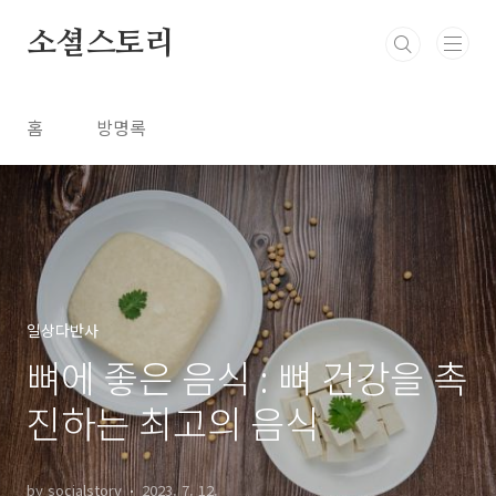
본문 바로가기
소셜스토리
홈
방명록
일상다반사
뼈에 좋은 음식 : 뼈 건강을 촉
진하는 최고의 음식
by socialstory
2023. 7. 12.